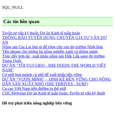
SQL_NULL
Các tin liên quan
Tuyển tư vấn kỹ thuật: Dự án Kinh tế tuần hoàn
THÔNG BÁO TUYỂN DỤNG CHUYÊN GIA TƯ VẤN DỰ
ÁN
Nông sản Gia Lai làm gì để rộng cửa vào thị trường Nhật Bản
Tiên phong cho tương lai nông nghiệp xanh và thông minh
Thúc đẩy hợp tác, xuất khẩu nông sản Đắk Lắk sang thị trường
Trung Quốc
DỰ ÁN "TÔI VUI GIEO - SHE FEEDS THE WORLD VIỆT
NAM"
Cơ giới hoá ngành cà phê để xuất khẩu bền vững
DỰ ÁN "VƯƠN MÌNH" – SINH KẾ BỀN VỮNG CHO NÔNG
DÂN SẢN XUẤT NHỎ (SHE THRIVES - SURF)
Ca cao Việt Nam trên đường ra thế giới
CDC/Helvetas Dự án Kinh tế tuần hoàn: Tuyển tư vấn kỹ thuật
Hỗ trợ phát triển nông nghiệp bền vững