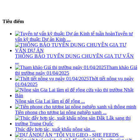
Tiêu điểm
Tuyển tư
vấn kỹ thuật: Dự án Kinh ...
THÔNG BÁO TUYỂN DỤNG CHUYÊN GIA TƯ VẤN
...
Tham khảo Giá
thị trường ngày 01/04/2025
Thời tiết nông vụ ngày
01/04/2025
Nông sản Gia Lai làm gì để rộng ...
Tiên phong cho tương lai nông nghiệp xanh ...
Thúc đẩy hợp tác, xuất khẩu nông sản ...
DỰ ÁN "TÔI VUI GIEO - SHE FEEDS ...