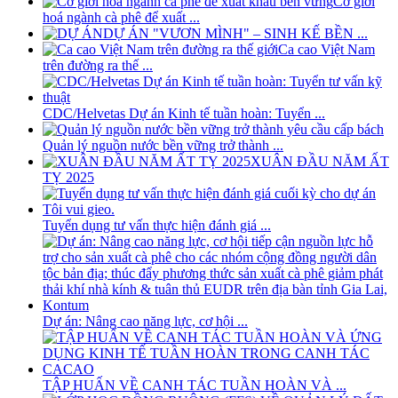
Cơ giới
hoá ngành cà phê để xuất ...
DỰ ÁN "VƯƠN MÌNH" – SINH KẾ BỀN ...
Ca cao Việt Nam
trên đường ra thế ...
CDC/Helvetas Dự án Kinh tế tuần hoàn: Tuyển ...
Quản lý nguồn nước bền vững trở thành ...
XUÂN ĐẦU NĂM ẤT
TỴ 2025
Tuyển dụng tư vấn thực hiện đánh giá ...
Dự án: Nâng cao năng lực, cơ hội ...
TẬP HUẤN VỀ CANH TÁC TUẦN HOÀN VÀ ...