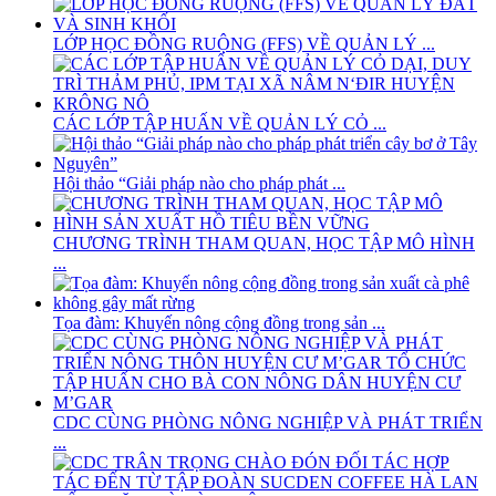
LỚP HỌC ĐỒNG RUỘNG (FFS) VỀ QUẢN LÝ ...
CÁC LỚP TẬP HUẤN VỀ QUẢN LÝ CỎ ...
Hội thảo “Giải pháp nào cho pháp phát ...
CHƯƠNG TRÌNH THAM QUAN, HỌC TẬP MÔ HÌNH
...
Tọa đàm: Khuyến nông cộng đồng trong sản ...
CDC CÙNG PHÒNG NÔNG NGHIỆP VÀ PHÁT TRIỂN
...