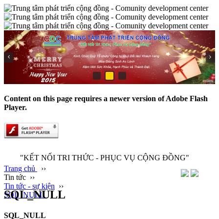
Content on this page requires a newer version of Adobe Flash
Player.
"KẾT NỐI TRI THỨC - PHỤC VỤ CỘNG ĐỒNG"
Trang chủ
››
Tin tức
››
Tin tức - sự kiện
››
SQL_NULL
SQL_NULL
SQL_NULL