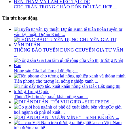
CDC TRÂN TRỌNG CHÀO ĐÓN ĐỐI TÁC HỢP ...
Tin tức hoạt động
Tuyển tư
vấn kỹ thuật: Dự án Kinh ...
THÔNG BÁO TUYỂN DỤNG CHUYÊN GIA TƯ VẤN
...
Nông sản Gia Lai làm gì để rộng ...
Tiên phong cho tương lai nông nghiệp xanh ...
Thúc đẩy hợp tác, xuất khẩu nông sản ...
DỰ ÁN "TÔI VUI GIEO - SHE FEEDS ...
Cơ giới
hoá ngành cà phê để xuất ...
DỰ ÁN "VƯƠN MÌNH" – SINH KẾ BỀN ...
Ca cao Việt Nam
trên đường ra thế ...