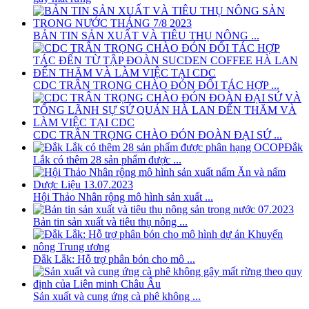
BẢN TIN SẢN XUẤT VÀ TIÊU THỤ NÔNG ...
CDC TRÂN TRỌNG CHÀO ĐÓN ĐỐI TÁC HỢP ...
CDC TRÂN TRỌNG CHÀO ĐÓN ĐOÀN ĐẠI SỨ ...
Đắk
Lắk có thêm 28 sản phẩm được ...
Hội Thảo Nhân rộng mô hình sản xuất ...
Bản tin sản xuất và tiêu thụ nông ...
Đắk Lắk: Hỗ trợ phân bón cho mô ...
Sản xuất và cung ứng cà phê không ...