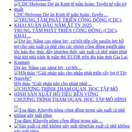
CDC/Helvetas Dự án Kinh tế tuần hoàn: Tuyển ...
TRUNG TÂM PHÁT TRIỂN CỘNG ĐỒNG (CDC),
KHAI ...
Dự án: Nâng cao năng lực, cơ hội ...
Hội thảo “Giải pháp nào cho pháp phát ...
CHƯƠNG TRÌNH THAM QUAN, HỌC TẬP MÔ HÌNH
...
Tọa đàm: Khuyến nông cộng đồng trong sản ...
Sản xuất cà phê không
gây mất rừng