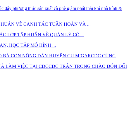
 HUẤN VỀ CANH TÁC TUẦN HOÀN VÀ ...
ÁC LỚP TẬP HUẤN VỀ QUẢN LÝ CỎ ...
, HỌC TẬP MÔ HÌNH ...
CDC CÙNG
CDC TRÂN TRỌNG CHÀO ĐÓN ĐỐI