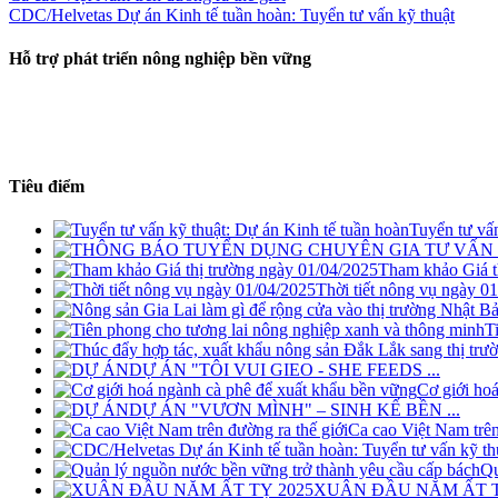
CDC/Helvetas Dự án Kinh tế tuần hoàn: Tuyển tư vấn kỹ thuật
Hỗ trợ phát triển nông nghiệp bền vững
Tiêu điểm
Tuyển tư vấn
Tham khảo Giá t
Thời tiết nông vụ ngày 0
T
DỰ ÁN "TÔI VUI GIEO - SHE FEEDS ...
Cơ giới hoá
DỰ ÁN "VƯƠN MÌNH" – SINH KẾ BỀN ...
Ca cao Việt Nam trên 
Qu
XUÂN ĐẦU NĂM ẤT T