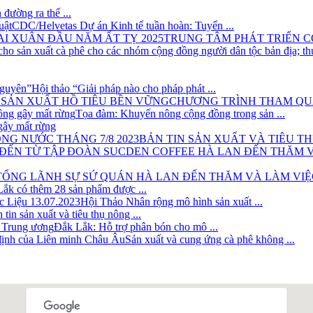
đường ra thế ...
CDC/Helvetas Dự án Kinh tế tuần hoàn: Tuyển ...
TRUNG TÂM PHÁT TRIỂN CỘ
Hội thảo “Giải pháp nào cho pháp phát ...
CHƯƠNG TRÌNH THAM QUAN
Tọa đàm: Khuyến nông cộng đồng trong sản ...
gây mất rừng
BẢN TIN SẢN XUẤT VÀ TIÊU THỤ
ắk có thêm 28 sản phẩm được ...
Hội Thảo Nhân rộng mô hình sản xuất ...
 tin sản xuất và tiêu thụ nông ...
Đắk Lắk: Hỗ trợ phân bón cho mô ...
Sản xuất và cung ứng cà phê không ...