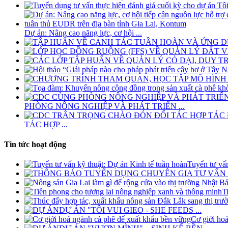
Dự án: Nâng cao năng lực, cơ hội ...
PHÒNG NÔNG NGHIỆP VÀ PHÁT TRIỂN ...
TÁC HỢP ...
Tin tức hoạt động
Tuyển tư vấn
T
DỰ ÁN "TÔI VUI GIEO - SHE FEEDS ...
Cơ giới hoá