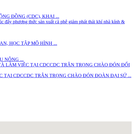
NG ĐỒNG (CDC), KHAI ...
, HỌC TẬP MÔ HÌNH ...
 NÔNG ...
CDC TRÂN TRỌNG CHÀO ĐÓN ĐỐI
CDC TRÂN TRỌNG CHÀO ĐÓN ĐOÀN ĐẠI SỨ ...