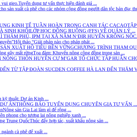
Tuyển dụng tư vấn thực hiện đánh giá ...
TẬP
LỚP HỌC ĐỒNG RUỘNG (FFS) VỀ QUẢN LÝ ...
C
Hội thảo “Giải pháp nào cho pháp phát ...
CHƯƠNG TRÌNH THAM QUAN
Tọa đàm: Khuyến nông cộng đồng trong sản ...
 kỹ thuật: Dự án Kinh ...
THÔNG BÁO TUYỂN DỤNG CHUYÊN GIA TƯ VẤN ...
Nông sản Gia Lai làm gì để rộng ...
iên phong cho tương lai nông nghiệp xanh ...
Thúc đẩy hợp tác, xuất khẩu nông sản ...
 ngành cà phê để xuất ...