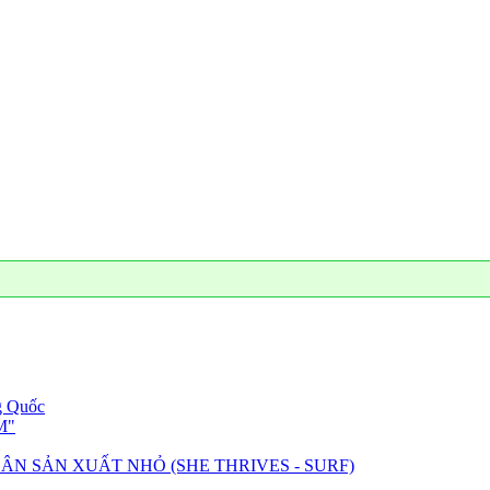
"KẾT
ng Quốc
M"
ÂN SẢN XUẤT NHỎ (SHE THRIVES - SURF)