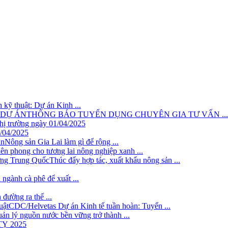
 kỹ thuật: Dự án Kinh ...
THÔNG BÁO TUYỂN DỤNG CHUYÊN GIA TƯ VẤN ...
hị trường ngày 01/04/2025
1/04/2025
Nông sản Gia Lai làm gì để rộng ...
iên phong cho tương lai nông nghiệp xanh ...
Thúc đẩy hợp tác, xuất khẩu nông sản ...
 ngành cà phê để xuất ...
đường ra thế ...
CDC/Helvetas Dự án Kinh tế tuần hoàn: Tuyển ...
ản lý nguồn nước bền vững trở thành ...
Ỵ 2025