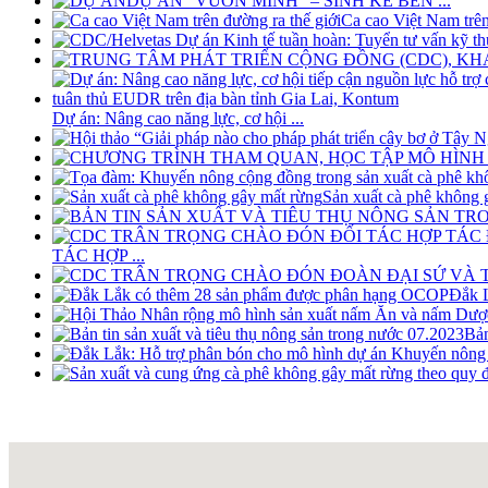
DỰ ÁN "VƯƠN MÌNH" – SINH KẾ BỀN ...
Ca cao Việt Nam trên 
Dự án: Nâng cao năng lực, cơ hội ...
Sản xuất cà phê không 
TÁC HỢP ...
Đắk L
Bản