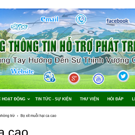
C HOẠT ĐỘNG
TIN TỨC - SỰ KIỆN
THƯ VIỆN
HỎI ĐÁP
L
phòng trừ
Bọ xít muỗi hại ca cao
ca cao