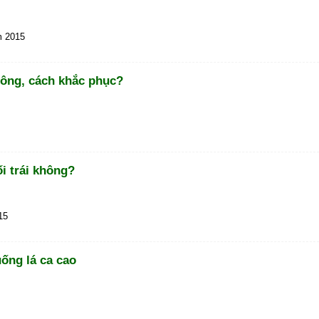
m 2015
công, cách khắc phục?
i trái không?
15
ống lá ca cao