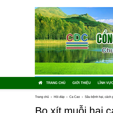
TRANG CHỦ
GIỚI THIỆU
LĨNH VỰ
Trang chủ
Hỏi đáp
Ca Cao
Sâu bệnh hại, cách 
Bọ xít muỗi hại 