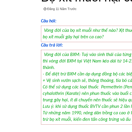
Đăng 11 Năm Trước
Câu hỏi:
Vòng đời của bọ xít muỗi như thế nào? Xịt thuố
bọ xít muỗi gây hại trên ca cao?
Câu trả lời:
Vòng đời của BXM: Tuỳ vào sinh thái của từng 
thì vòng đời BXM tại Việt Nam kéo dài từ 14-2
thành.
- Để diệt trừ BXM cần áp dụng đồng bộ các b
+ Vệ sinh vườn sạch sẽ, thông thoáng, tỉa bỏ c
Có thể sử dụng các loại thuốc Permethrin (Per
cyhalothrin (Karate) nên phun thuốc vào buổi 
trung gây hại, ít di chuyển nên thuốc sẽ hiệu q
Lưu ý: khi sử dụng thuốc BVTV cần phun 2 lần l
Từ những năm 1990, nông dân trồng ca cao ở I
trừ bọ xít muỗi, kiến đen tấn công trứng và ấu