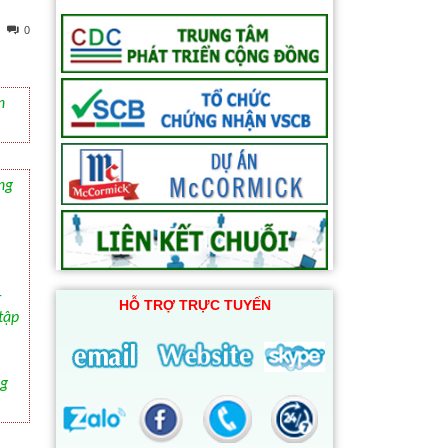
0
n
ng
-
HỖ TRỢ TRỰC TUYẾN
tập
ng