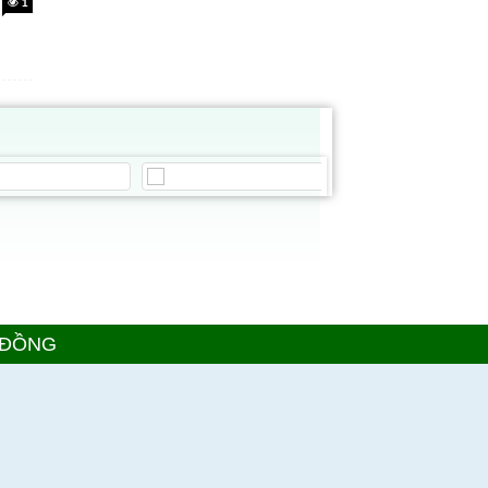
1
 ĐỒNG