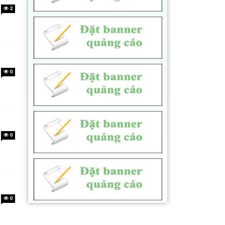
2
0
0
0