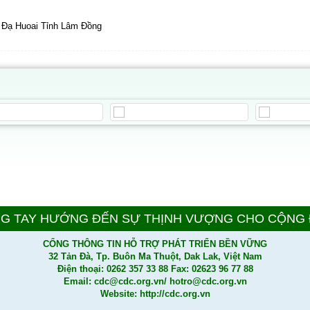
 Đạ Huoai Tỉnh Lâm Đồng
G TAY HƯỚNG ĐẾN SỰ THỊNH VƯỢNG CHO CỘNG
CỔNG THÔNG TIN HỖ TRỢ PHÁT TRIỂN BỀN VỮNG
32 Tản Đà, Tp. Buôn Ma Thuột, Dak Lak, Việt Nam
Điện thoại: 0262 357 33 88 Fax: 02623 96 77 88
Email: cdc@cdc.org.vn/ hotro@cdc.org.vn
Website: http://cdc.org.vn