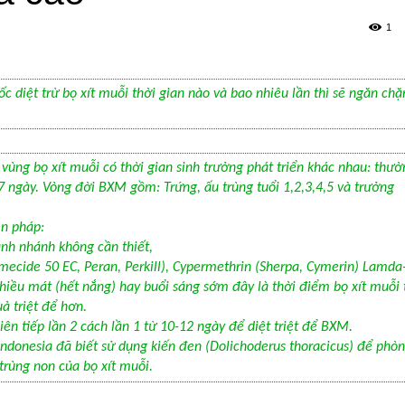
1
c diệt trừ bọ xít muỗi thời gian nào và bao nhiêu lần thì sẽ ngăn chặ
vùng bọ xít muỗi có thời gian sinh trưởng phát triển khác nhau: thườ
7 ngày. Vòng đời BXM gồm: Trứng, ấu trùng tuổi 1,2,3,4,5 và trưởng
iện pháp:
ành nhánh không cần thiết,
mecide 50 EC, Peran, Perkill), Cypermethrin (Sherpa, Cymerin) Lamda
chiều mát (hết nắng) hay buổi sáng sớm đây là thời điểm bọ xít muỗi 
uả triệt để hơn.
iên tiếp lần 2 cách lần 1 từ 10-12 ngày để diệt triệt để BXM.
ndonesia đã biết sử dụng kiến đen (Dolichoderus thoracicus) để phò
 trùng non của bọ xít muỗi.