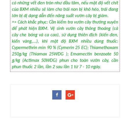
có những vết đen tròn như đầu tăm, nếu mật độ vết chít
của BXM nhiều sẽ làm cho trái non bị khô héo, trái đang
lớn bị dị dạng dẫn đến năng suất vườn cây bị giảm.
=> Cách khắc phục: Cần kiểm tra vườn cây thường xuyên
để phát hiện BXM. Vệ sinh vườn cây thông thoáng (cả
cây che bóng và ca cao), sử dụng thiên địch (kiến đen,
kiến vàng,...), khi mật độ BXM nhiều dùng thuốc:
Cypermethrin min 90 % (Cymerin 25 EC); Thiamethoxam
250g/kg (Thiamax 25WDG ); Emamectin benzoate 50
g/kg (Actimax 50WDG) phun cho toàn vườn cây, cần
phun thuốc 2 lần, lần 2 sau lần 1 từ 7 - 10 ngày.